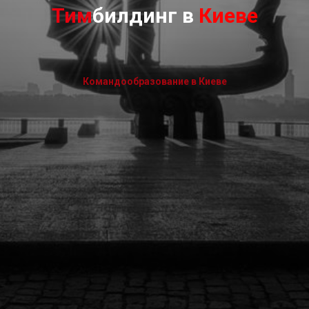
Тим
билдинг в
Киеве
Командообразование в Киеве