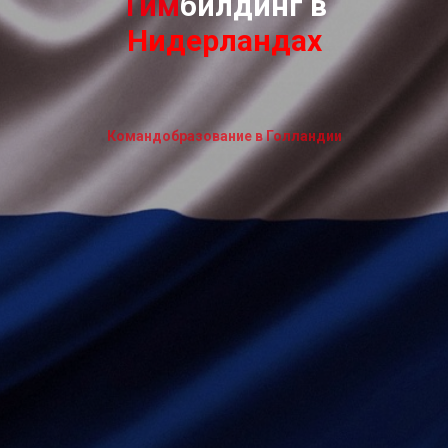
Тим
билдинг в
Нидерландах
Командобразование в Голландии