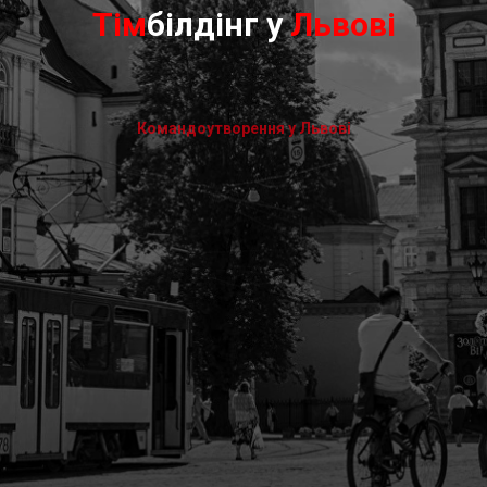
Тім
білдінг у
Львові
Командоутворення у Львові