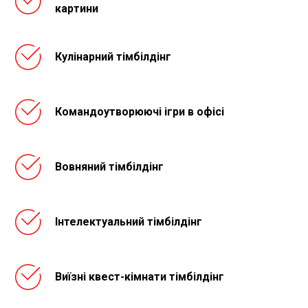
картини
Кулінарний тімбілдінг
Командоутворюючі ігри в офісі
Вовняний тімбілдінг
Інтелектуальний тімбілдінг
Виїзні квест-кімнати тімбілдінг