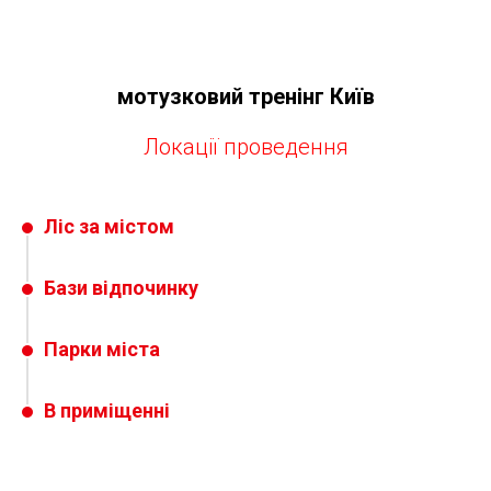
мотузковий тренінг Київ
Локації проведення
Ліс за містом
Бази відпочинку
Парки міста
В приміщенні