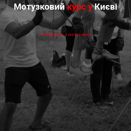
Мотузковий
курс у
Києві
тимбілдинг з мотузками